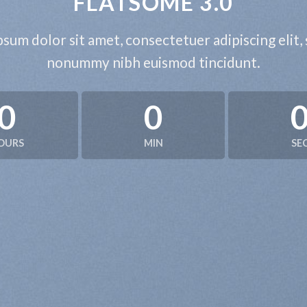
FLATSOME 3.0
sum dolor sit amet, consectetuer adipiscing elit,
nonummy nibh euismod tincidunt.
0
0
OURS
MIN
SE