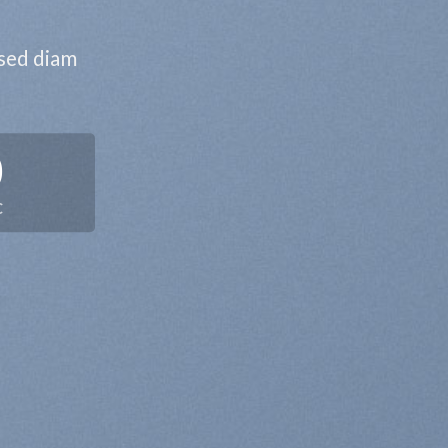
 sed diam
0
C