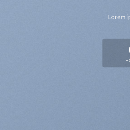
Lorem ip
H